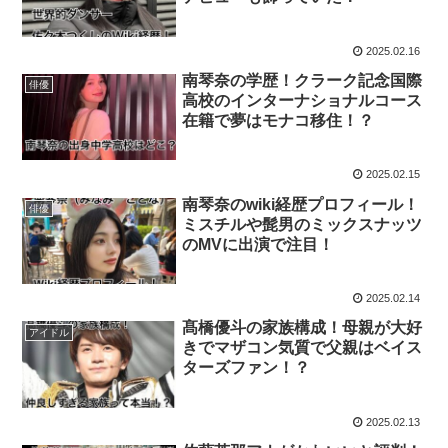
2025.02.16
南琴奈の学歴！クラーク記念国際
俳優
高校のインターナショナルコース
在籍で夢はモナコ移住！？
2025.02.15
南琴奈のwiki経歴プロフィール！
俳優
ミスチルや髭男のミックスナッツ
のMVに出演で注目！
2025.02.14
髙橋優斗の家族構成！母親が大好
アイドル
きでマザコン気質で父親はベイス
ターズファン！？
2025.02.13