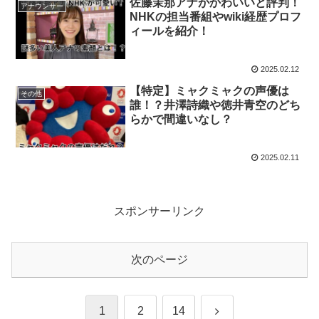
佐藤茉那アナがかわいいと評判！
アナウンサー
NHKの担当番組やwiki経歴プロフ
ィールを紹介！
2025.02.12
【特定】ミャクミャクの声優は
その他
誰！？井澤詩織や徳井青空のどち
らかで間違いなし？
2025.02.11
スポンサーリンク
次のページ
次
1
2
14