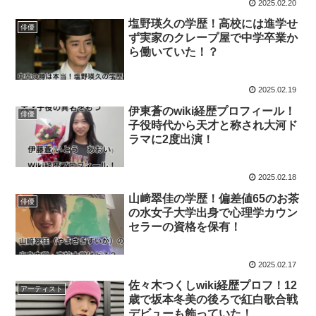
2025.02.20
塩野瑛久の学歴！高校には進学せ
俳優
ず実家のクレープ屋で中学卒業か
ら働いていた！？
2025.02.19
伊東蒼のwiki経歴プロフィール！
俳優
子役時代から天才と称され大河ド
ラマに2度出演！
2025.02.18
山﨑翠佳の学歴！偏差値65のお茶
俳優
の水女子大学出身で心理学カウン
セラーの資格を保有！
2025.02.17
佐々木つくしwiki経歴プロフ！12
アーティスト
歳で坂本冬美の後ろで紅白歌合戦
デビューも飾っていた！