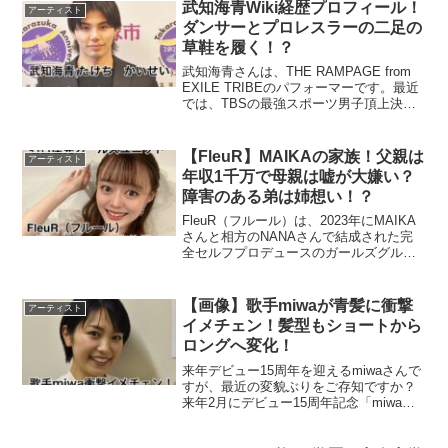
た。平野莉玖の家族構成平野莉玖さんは
武知海青Wiki経歴プロフィール！
アーティスト
５人家族です。実父と継父...
ダンサーとプロレスラーの二足の
草鞋を履く！？
武知海青さんは、THE RAMPAGE from
EXILE TRIBEのパフォーマーです。最近
では、TBSの最強スポーツ男子頂上決戦
で3連覇を達成しました。今回は、スポー
ツ万能でしかもイケメンの武知海青さん
のWiki経歴について調べてまと...
【FleuR】MAIKAの家族！父親は
アーティスト
年収1千万で母親は嘘が大嫌い？
障害のある弟は姉想い！？
FleuR（フルール）は、2023年にMAIKA
さんと相方のNANAさんで結成された完
全セルフプロデュースのガールズグルー
プです。MAIKAさんは、劇団四季のミュ
ージカルへの出演経験があり、その高い
パフォーマンスでファンを獲得していま
【画像】歌手miwaが青髪に衝撃
アーティスト
す。今...
イメチェン！髪型もショートから
ロングへ変化！
来年デビュー15周年を迎えるmiwaさんで
すが、最近の変貌ぶりをご存知ですか？
来年2月にデビュー15周年記念「miwa
15th SPECIAL ARTIST BOOK」の発売が
発表されました。その表紙で、青髪を公