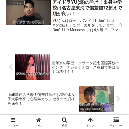
開し話題を呼んでいます。今...
アイドラYU(悠)の学歴！出身中学
アーティスト
校は名古屋東海で偏差値72超えで
頭が良い！
YUさんはロックバンド「I Don't Like
Mondays.」でボーカルをしています。「I
Don't Like Mondays.」は4人組で、ファン
からは「アイドラ」の愛称で親しまれて
います。先日、元E-girlsの藤井夏恋さん
と結...
南琴奈の学歴！クラーク記念国際高校の
インターナショナルコース在籍で夢はモ
ナコ移住！？
山﨑翠佳の学歴！偏差値65のお茶の水女
子大学出身で心理学カウンセラーの資格
を保有！
メニュー
ホーム
検索
トップ
サイドバー