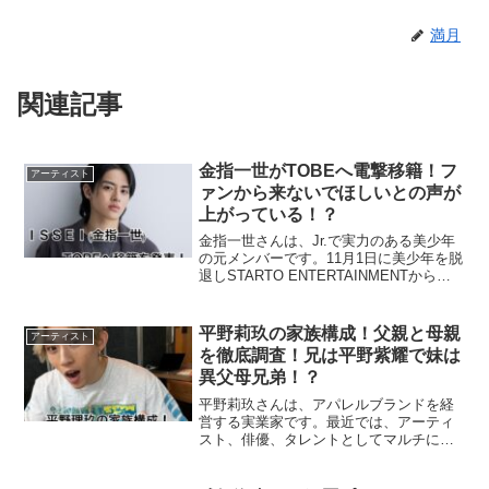
満月
関連記事
金指一世がTOBEへ電撃移籍！フ
アーティスト
ァンから来ないでほしいとの声が
上がっている！？
金指一世さんは、Jr.で実力のある美少年
の元メンバーです。11月1日に美少年を脱
退しSTARTO ENTERTAINMENTからも
退所しました。退所を発表した時に
「TOBEに移籍するの？」と噂がありま
した。そんな金指一世さんは、12月3日
平野莉玖の家族構成！父親と母親
アーティスト
に...
を徹底調査！兄は平野紫耀で妹は
異父母兄弟！？
平野莉玖さんは、アパレルブランドを経
営する実業家です。最近では、アーティ
スト、俳優、タレントとしてマルチに活
躍にしています。今回は、そんな平野莉
玖さんの家族について調べてまとめまし