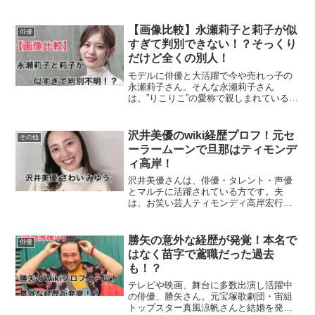
【画像比較】永瀬莉子と莉子が似
俳優
すぎて判別できない！？そっくり
だけど全くの別人！
モデルに俳優と大活躍で今や売れっ子の
永瀬莉子さん。そんな永瀬莉子さん
は、”りこりこ”の愛称で親しまれているモ
デルの「莉子」さんと似ていると話題！
今回は、永瀬莉子さんと莉子さんがどれ
だけ似ているか画像比較で検証していき
沢井美優のwiki経歴プロフ！元セ
その他
ます。永瀬莉子と莉子はそ...
ーラームーンで旦那はティモンデ
ィ高岸！
沢井美優さんは、俳優・タレント・声優
とマルチに活躍されている方です。夫
は、お笑い芸人ティモンディ高岸宏行さ
んで、第一子が誕生し祝福の声であふれ
ています。今回は、そんな沢井美優さん
のwiki経歴プロフィールについて調べてま
勝矢の意外な経歴が発覚！本名で
俳優
とめました。沢井美優...
はなく苗字で鳶職だった過去
も！？
テレビや映画、舞台に多数出演し活躍中
の俳優、勝矢さん。元宝塚歌劇団・宙組
トップスター真風涼帆さんと結婚を発表