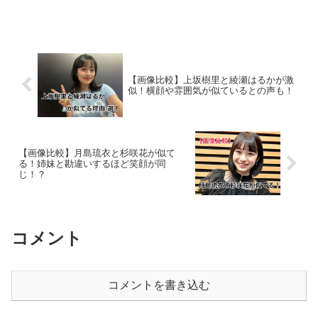
数多くのドラマや映画に出演していま
す。清原果耶さんと元E-girlsで現在は俳
優として活躍している石井杏奈さんが似
ていると話題になっ...
【画像比較】上坂樹里と綾瀬はるかが激
似！横顔や雰囲気が似ているとの声も！
【画像比較】月島琉衣と杉咲花が似て
る！姉妹と勘違いするほど笑顔が同
じ！？
コメント
コメントを書き込む