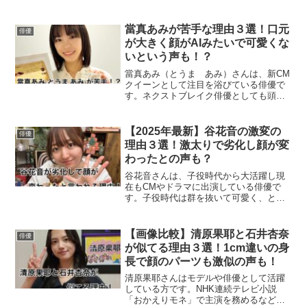
し話題となりました。そんな勝矢さんの
気になるプロフィールや本名、経歴を調
べてまとめました。勝矢のwikiプロフィー
當真あみが苦手な理由３選！口元
俳優
ルInstagra...
が大きく顔がAIみたいで可愛くな
いという声も！？
當真あみ（とうま あみ）さんは、新CM
クイーンとして注目を浴びている俳優で
す。ネクストブレイク俳優としても頭角
を現しテレビ、映画、CMと次々に出演し
ています。そんな、當真あみさんのこと
が苦手という声があるようです。今回
【2025年最新】谷花音の激変の
俳優
は、なぜ苦手意識を持た...
理由３選！激太りで劣化し顔が変
わったとの声も？
谷花音さんは、子役時代から大活躍し現
在もCMやドラマに出演している俳優で
す。子役時代は群を抜いて可愛く、とて
も人気がありました。今回は、谷花音さ
んが劣化して顔が変わったと言われる理
由について調べてまとめました。谷花音
【画像比較】清原果耶と石井杏奈
俳優
が劣化して顔が変わった？...
が似てる理由３選！1cm違いの身
長で顔のパーツも激似の声も！
清原果耶さんはモデルや俳優として活躍
している方です。NHK連続テレビ小説
「おかえりモネ」で主演を務めるなど、