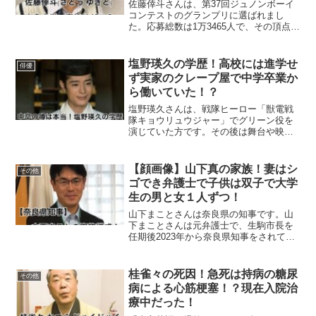
佐藤倖斗さんは、第37回ジュノンボーイ
コンテストのグランプリに選ばれまし
た。応募総数は1万3465人で、その頂点に
選ばれた佐藤倖斗さんは15歳の現役高校1
年生です。整った顔立ちと、可愛い笑顔
が印象的で人気を博しました。今回は、
塩野瑛久の学歴！高校には進学せ
俳優
現役高校生の佐...
ず実家のクレープ屋で中学卒業か
ら働いていた！？
塩野瑛久さんは、戦隊ヒーロー「獣電戦
隊キョウリュウジャー」でグリーン役を
演じていた方です。その後は舞台や映
画、ドラマと着実に出演を増やし今では
人気俳優として活躍されています。今回
は、そんな塩野瑛久さんの学歴を調べて
【顔画像】山下真の家族！妻はシ
その他
まとめました。塩野瑛久の出...
ゴでき弁護士で子供は双子で大学
生の男と女１人ずつ！
山下まことさんは奈良県の知事です。山
下まことさんは元弁護士で、生駒市長を
任期後2023年から奈良県知事をされてい
ます。今回は、山下まことさんの家族に
ついて調べてまとめました。【奈良県知
事】山下まことの家族構成山下真奈良県
桂雀々の死因！急死は持病の糖尿
その他
知事は４人家族です。...
病による心筋梗塞！？現在入院治
療中だった！