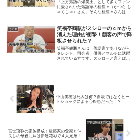
「上方落語の爆笑王」として多くファン
に愛されいた落語家の桂雀々（かつら じ
ゃくじゃ）さん。そんな桂雀々さんは
2024年11月20日に亡くなられたことが明
らかになりました。桂雀々さんは享年64
歳という若い訃報に驚きと悲しみを抱い
笑福亭鶴瓶がスシローのｃｍから
その他
たことだと思わ...
消えた理由が衝撃！顧客の声で降
板させられた？
笑福亭鶴瓶さんは、落語家でありながら
タレント、司会者、俳優とマルチに活躍
されている方です。スシローと言えば笑
福亭鶴瓶のCM！と連想する方が多いので
はないでしょうか。そんな、笑福亭鶴瓶
さんが広告塔を務めているスシローか
ら、笑福亭鶴瓶さんの姿が...
中山美穂は死因は何？自殺ではなくヒー
トショックによる心疾患だった！？
宮世琉弥の家族構成！建築家の父親と仲
良しの母親に妹は伊達花彩で４人兄弟！