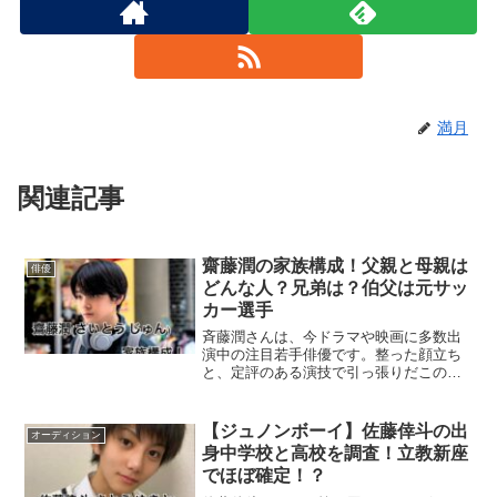
満月
関連記事
齋藤潤の家族構成！父親と母親は
俳優
どんな人？兄弟は？伯父は元サッ
カー選手
斉藤潤さんは、今ドラマや映画に多数出
演中の注目若手俳優です。整った顔立ち
と、定評のある演技で引っ張りだこの俳
優となりました。今回は、そんな斉藤潤
さんの家族について調べてまとめまし
た。斉藤潤の家族構成斉藤潤さんの家族
【ジュノンボーイ】佐藤倖斗の出
オーディション
構成は４人です。父親：建設...
身中学校と高校を調査！立教新座
でほぼ確定！？