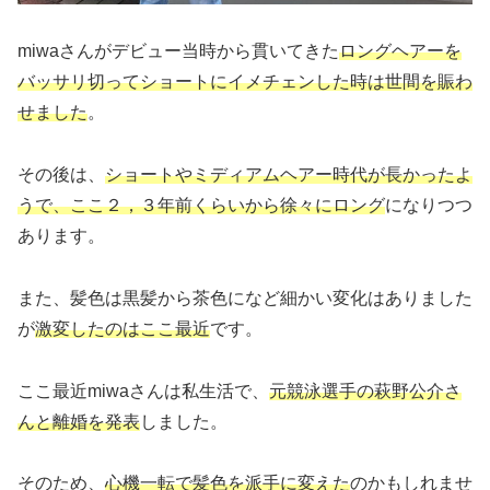
miwaさんがデビュー当時から貫いてきた
ロングヘアーを
バッサリ切ってショートにイメチェンした時は世間を賑わ
せました
。
その後は、
ショートやミディアムヘアー時代が長かったよ
うで、ここ２，３年前くらいから徐々にロング
になりつつ
あります。
また、髪色は黒髪から茶色になど細かい変化はありました
が
激変したのはここ最近
です。
ここ最近miwaさんは私生活で、
元競泳選手の萩野公介さ
んと離婚を発表
しました。
そのため、
心機一転で髪色を
派手
に
変えた
のかもしれませ