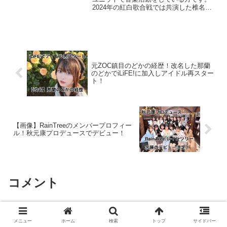
2024年の紅白歌合戦では共演した椎名林
檎さんと瓜二つで話題を呼びました。今
回は、そんなチャランポランタンのもも
さんに似ている芸能人について調べてま
とめました。チャラン...
元ZOC鎮目のどかの経歴！改名した那蘭
のどかでiLiFE!に加入しアイドル再スター
ト！
【画像】RainTreeのメンバープロフィー
ル！秋元康プロデュースでデビュー！
コメント
コメントを書き込む
メニュー
ホーム
検索
トップ
サイドバー