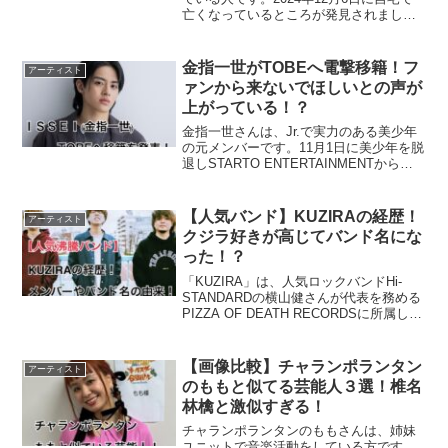
亡くなっているところが発見されまし
た。享年54歳という若い突然の訃報に驚
きと悲しみを抱いたことだと思われま
す。今回は、中山美穂さんの死因の背景
金指一世がTOBEへ電撃移籍！フ
アーティスト
について調べてまとめ...
ァンから来ないでほしいとの声が
上がっている！？
金指一世さんは、Jr.で実力のある美少年
の元メンバーです。11月1日に美少年を脱
退しSTARTO ENTERTAINMENTからも
退所しました。退所を発表した時に
「TOBEに移籍するの？」と噂がありま
した。そんな金指一世さんは、12月3日
【人気バンド】KUZIRAの経歴！
アーティスト
に...
クジラ好きが高じてバンド名にな
った！？
「KUZIRA」は、人気ロックバンドHi-
STANDARDの横山健さんが代表を務める
PIZZA OF DEATH RECORDSに所属して
います。京都大作戦やJAPN JAMなど大
型フェスにも出演し、多くのファンを魅
了しています。フェスやラ...
【画像比較】チャランポランタン
アーティスト
のももと似てる芸能人３選！椎名
林檎と激似すぎる！
チャランポランタンのももさんは、姉妹
ユニットで音楽活動をしている方です。