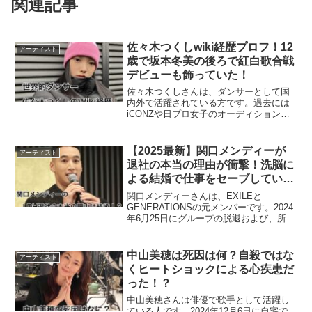
関連記事
佐々木つくしwiki経歴プロフ！12
アーティスト
歳で坂本冬美の後ろで紅白歌合戦
デビューも飾っていた！
佐々木つくしさんは、ダンサーとして国
内外で活躍されている方です。過去には
iCONZや日プロ女子のオーディションに
参加しており有名です。また、佐々木つ
くしさんは福島県のダンススクール
「ViVid」でレッスンを受けています。そ
【2025最新】関口メンディーが
アーティスト
の「ViVid」が...
退社の本当の理由が衝撃！洗脳に
よる結婚で仕事をセーブしてい
た？
関口メンディーさんは、EXILEと
GENERATIONSの元メンバーです。2024
年6月25日にグループの脱退および、所属
事務所のLDHも退社し話題になりまし
た。2025年1月25日に結婚を発表し、
SNSでは退社の本当の理由は結婚ではな
中山美穂は死因は何？自殺ではな
アーティスト
いか...
くヒートショックによる心疾患だ
った！？
中山美穂さんは俳優で歌手として活躍し
ている人です。2024年12月6日に自宅で