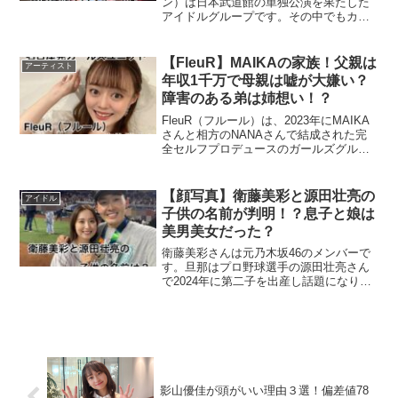
ン）は日本武道館の単独公演を果たした
アイドルグループです。その中でもカワ
イイと言われる大場結女さんをご存知で
すか？今回は、大場結女さんのwiki経歴プ
ロフィールを調べてまとめました。【ジ
【FleuR】MAIKAの家族！父親は
アーティスト
ャム...
年収1千万で母親は嘘が大嫌い？
障害のある弟は姉想い！？
FleuR（フルール）は、2023年にMAIKA
さんと相方のNANAさんで結成された完
全セルフプロデュースのガールズグルー
プです。MAIKAさんは、劇団四季のミュ
ージカルへの出演経験があり、その高い
パフォーマンスでファンを獲得していま
【顔写真】衛藤美彩と源田壮亮の
アイドル
す。今...
子供の名前が判明！？息子と娘は
美男美女だった？
衛藤美彩さんは元乃木坂46のメンバーで
す。旦那はプロ野球選手の源田壮亮さん
で2024年に第二子を出産し話題になりま
した。今回は、そんな衛藤美彩さんと源
田壮亮さんの子供の名前について調べて
まとめました。衛藤美彩の子供の名前
は？衛藤美彩さんと源...
影山優佳が頭がいい理由３選！偏差値78