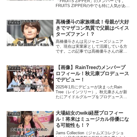
「FRUITS ZIPPER」のメンバーです。
FRUITS ZIPPERの中でも特に人気があ
り、可愛いさとキャラクターが愛されて
います。今回は、そんな櫻井優衣さんが
性格が悪いと言われる理由を調べてまと
髙橋優斗の家族構成！母親が大好
アイドル
めました。...
きでマザコン気質で父親はベイス
ターズファン！？
髙橋優斗さんは元ジャニーズジュニア
で、現在は実業家として活躍している方
です。この記事では髙橋優斗さんの家族
ついて分かりやすくまとめました。髙橋
優斗の家族について髙橋優斗さんの家族
は以下の通りです。父親：横浜DeNAベイ
【画像】RainTreeのメンバープ
アイドル
スターズのファン母親：...
ロフィール！秋元康プロデュース
でデビュー！
2025年1月にデビューが決まったRain
Tree（レインツリー）。秋元康さんが新
たにアイドルグループをプロデュースし
たことで話題になっています。今回は、
アイドルグループ「Rain Tree」のメンバ
ー・グループ名の由来などを調べてまと
大場結女のwiki経歴プロフィー
アイドル
め...
ル！将来はミュージカル俳優にな
る可能性も！？
Jams Collection（ジャムズコレクショ