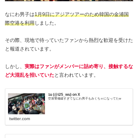
なにわ男子は
1月9日にアジアツアーのため韓国の金浦国
際空港を利用
しました。
その際、現地で待っていたファンから熱烈な歓迎を受けた
と報道されています。
しかし、
実際はファンがメンバーに詰め寄り、接触するな
ど大混乱を招いていた
と言われています。
ઽu (@i25_wu) on X
空港警備緩すぎてなにわ男子もみくちゃになってたw
twitter.com