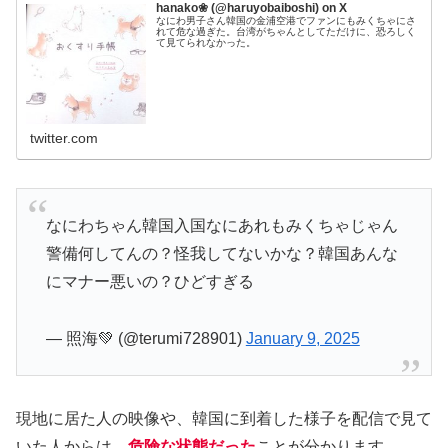
hanako❀ (@haruyobaiboshi) on X
なにわ男子さん韓国の金浦空港でファンにもみくちゃにさ
れて危な過ぎた。台湾がちゃんとしてただけに、恐ろしく
て見てられなかった。
twitter.com
なにわちゃん韓国入国なにあれもみくちゃじゃん
警備何してんの？怪我してないかな？韓国あんな
にマナー悪いの？ひどすぎる
— 照海💚 (@terumi728901)
January 9, 2025
現地に居た人の映像や、韓国に到着した様子を配信で見て
いた人からは、
危険な状態だった
ことが分かります。