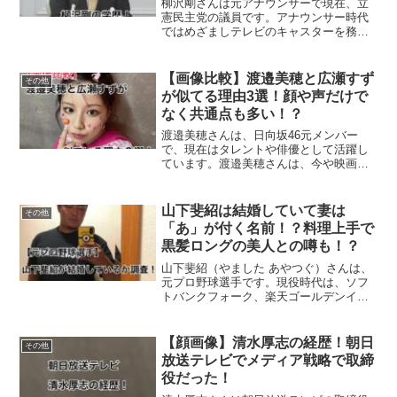
柳沢剛さんは元アナウンサーで現在、立
憲民主党の議員です。アナウンサー時代
ではめざましテレビのキャスターを務め
ていました。今回は、柳沢剛さんの学歴
について調べてまとめました。柳沢剛の
学歴柳沢剛さんの学歴は以下の通りで
【画像比較】渡邉美穂と広瀬すず
その他
す。小学校：高崎市立城南小...
が似てる理由3選！顔や声だけで
なく共通点も多い！？
渡邉美穂さんは、日向坂46元メンバー
で、現在はタレントや俳優として活躍し
ています。渡邉美穂さんは、今や映画の
主演を務めるほどの引っ張りだこです。
そんな渡邉美穂さんは、デビュー当時か
ら広瀬すずさんに似ていると言われてい
山下斐紹は結婚していて妻は
その他
ました。今回は本当に渡邉...
「あ」が付く名前！？料理上手で
黒髪ロングの美人との噂も！？
山下斐紹（やました あやつぐ）さんは、
元プロ野球選手です。現役時代は、ソフ
トバンクフォーク、楽天ゴールデンイー
グルス、中日ドラゴンズに在籍していま
した。現在は名古屋市でバーを経営して
いる実業家です。今回は、山下斐紹さん
【顔画像】清水厚志の経歴！朝日
その他
が結婚しているか、妻や...
放送テレビでメディア戦略で取締
役だった！