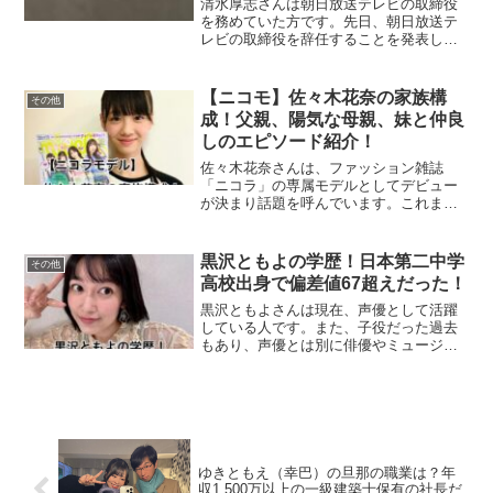
清水厚志さんは朝日放送テレビの取締役
を務めていた方です。先日、朝日放送テ
レビの取締役を辞任することを発表しま
した。今回は、そんな清水厚志さんの経
歴ついて調べてまとめました。清水厚志
の経歴清水厚志さんの経歴は以下の通り
【ニコモ】佐々木花奈の家族構
その他
です。1985年：朝日放...
成！父親、陽気な母親、妹と仲良
しのエピソード紹介！
佐々木花奈さんは、ファッション雑誌
「ニコラ」の専属モデルとしてデビュー
が決まり話題を呼んでいます。これまで
に芸能経験はなく、オーディションに応
募したときは、事務所にも所属していま
せんでした。今回はそんな佐々木花奈さ
黒沢ともよの学歴！日本第二中学
その他
んの家族についてまとめまし...
高校出身で偏差値67超えだった！
黒沢ともよさんは現在、声優として活躍
している人です。また、子役だった過去
もあり、声優とは別に俳優やミュージカ
ルの舞台に出演しており演技に定評があ
ります。今回は、黒沢ともよさんの学歴
について調べてまとめました。黒沢とも
よの学歴黒沢ともよさんの...
ゆきともえ（幸巴）の旦那の職業は？年
収1,500万以上の一級建築士保有の社長だ