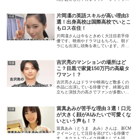
ターを務めていたアサヒビールのCMが途
中解除される事態になっています。今回
は、吉沢亮さんのアサヒビールCMの違約
片岡凜の英語スキルが高い理由3
俳優
金について調べてまと...
選！出身高校は国際高校でいとこ
もロス在住！
片岡凜さんは今をときめく大注目若手俳
優です。映画やドラマはもちろん、朝ド
ラにも出演し頭角を表しています。片岡
凜さんは高い英語スキルを披露し話題を
呼びました。今回は片岡凜さんの英語ス
キルが高い理由をまとめました。片岡り
吉沢亮のマンションの場所はど
俳優
んの英語スキル片岡凜さん...
こ？目黒で家賃150万円の高級タ
ワマン！？
吉沢亮さんはドラマや映画など数多くの
作品に出演している俳優です。綺麗な顔
立ちと演技力の高さでファンが多数いま
す。今回はそんな吉沢亮さんの自宅につ
いて調べてまとめました。吉沢亮はどこ
に住んでる？SNSで吉沢亮さんは中目黒
當真あみが苦手な理由３選！口元
俳優
での遭遇情報が多数あり...
が大きく顔がAIみたいで可愛くな
いという声も！？
當真あみ（とうま あみ）さんは、新CM
クイーンとして注目を浴びている俳優で
す。ネクストブレイク俳優としても頭角