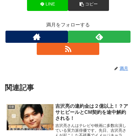
LINE
コピー
満月をフォローする
満月
関連記事
吉沢亮の違約金は２億以上！？ア
俳優
サヒビールとCM契約を途中解約
される！
吉沢亮さんはテレビや映画に多数出演し
ている実力派俳優です。先日、吉沢亮さ
んが起こした不祥事でイメージキャラク