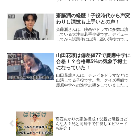
を現しテレビ、映画、CMと次々に出演し
ています。そんな、當真あみさんのこと
が苦手という声があるようです。今回
齋藤潤の経歴！子役時代から声変
俳優
は、なぜ苦手意識を持た...
わりし演技も上手いとの声！
斎藤潤さんは、映画やドラマに多数出演
している大注目若手俳優です。デビュー
してから話題作に出演し高い演技力で視
聴者を魅了しています。今回は、そんな
斎藤潤さんの経歴について調べてまとめ
ました。斎藤潤の経歴斎藤潤さんの経歴
山田花凛は偏差値77で慶應中学に
子役
は以下の通りです。202...
合格！？合格率5%の気象予報士
になっていた！
山田花凛さんは、テレビをドラマなどに
出演してる子役です。昔、クイズ番組で
慶應中学への進学志望をしていました。
また、最近では合格率5%の気象予報士に
合格した才女として話題を集めていま
す。今回は、そんな山田花凛さんの進学
した中学について調べてま...
髙石あかりの家族構成！父親と母親はど
んな人？兄と同居中で仲良しエピソード
も紹介！