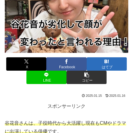
X
Facebook
はてブ
LINE
コピー
2025.01.15
2025.01.16
スポンサーリンク
谷花音さんは、子役時代から大活躍し現在もCMやドラマ
に出演している俳優
です。