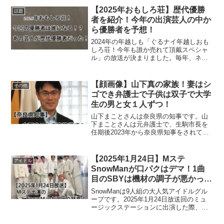
クミャクは話すことが出来るようで、声
【2025年おもしろ荘】歴代優勝
話題
優は非公開となっていま...
者を紹介！今年の出演芸人の中か
ら優勝者を予想！
2024年の年越しも「ぐるナイ年越しおも
しろ荘！今年も誰か売れて頂戴スペシャ
ル」の放送が決まりました。毎年、ネク
ストブレイク芸人を発掘し、優勝者はブ
レイクしています。今回は歴代の優勝者
と、2025年は誰が優勝するのかSNSの声
【顔画像】山下真の家族！妻はシ
その他
をまとめました...
ゴでき弁護士で子供は双子で大学
生の男と女１人ずつ！
山下まことさんは奈良県の知事です。山
下まことさんは元弁護士で、生駒市長を
任期後2023年から奈良県知事をされてい
ます。今回は、山下まことさんの家族に
ついて調べてまとめました。【奈良県知
事】山下まことの家族構成山下真奈良県
【2025年1月24日】Mステ
アイドル
知事は４人家族です。...
SnowManが口パクはデマ！1曲
目のSBYは機材の調子が悪かった
だけ？
SnowManは9人組の大人気アイドルグル
ープです。2025年1月24日放送回のミュ
ージックステーションに出演した際、歌
声を口元がズレていて口パクではないか
と話題になっています。今回は、そんな