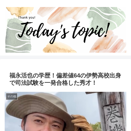
福永活也の学歴！偏差値64の伊勢高校出身
で司法試験を一発合格した秀才！
その他