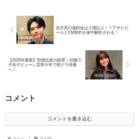
SnowManの口パク疑惑についてSNSの声
をま...
吉沢亮の違約金は２億以上！？アサヒビ
ールとCM契約を途中解約される！
【2025年最新】田畑志真の経歴！10歳で
子役デビューし芸歴９年で朝ドラ俳優
へ！
コメント
コメントを書き込む
ホーム
その他