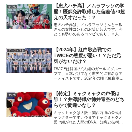
【忠犬ハチ高】ノムラフッソの学
その他
歴！医師免許取得した偏差値70超
えの天才だった！？
忠犬ハチ高は、ノムラフッソさんと王坂
さんの女性コンビのお笑い芸人です。今
とても勢いのあるコンビであり、２人と
も高学歴であることが話題になっていま
す。今回は、医師免許を持っていると噂
されているノムラフッソさんの学歴につ
【2024年】紅白歌合戦での
アーティスト
いて調べてまとめました。...
TWICEの態度が悪い！？ただ元
気がないだけ？
TWICEは韓国の9人組のガールズグルー
プで、日本だけでなく世界的に有名なア
ーティストです。2024年のNHK紅白歌合
戦での態度が悪いと話題になっていま
す。今回は、そんなTWICEの紅白歌合戦
での態度についてSNSの声を調べてまと
【特定】ミャクミャクの声優は
その他
めました。...
誰！？井澤詩織や徳井青空のどち
らかで間違いなし？
ミャクミャクは大阪・関西万博の公式キ
ャラクターです。今までミャクミャクと
受け継がれた人間のDNA、知恵と技術、
歴史や文化を変幻自在なキャラクターと
して表現しているようです。なんとミャ